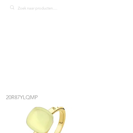
BIGLI Mini
Sweety
20R87Ylqmp
20R87YLQMP