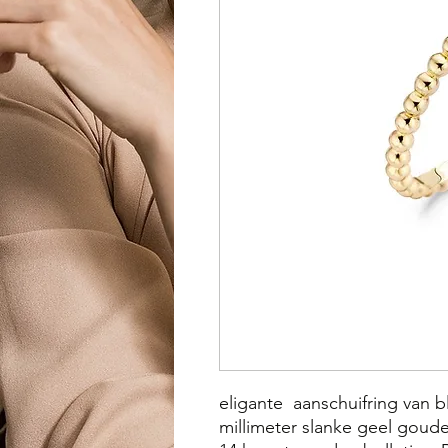
eligante aanschuifring van b
millimeter slanke geel goud