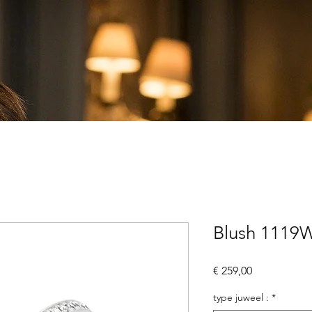
Blush 1119
Prijs
€ 259,00
type juweel :
*