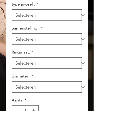
type juweel :
*
Samenstelling :
*
Ringmaat:
*
diameter :
*
Aantal
*
In winkelwagen