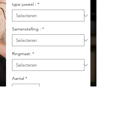
type juweel :
*
Samenstelling :
*
Ringmaat:
*
Aantal
*
In winkelwagen
Eligante, getorste damesring
uit de collectie Blush in