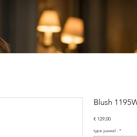
Blush 1195
Prijs
€ 129,00
type juweel :
*