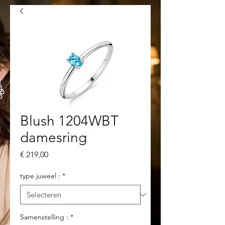
Blush 1204WBT
damesring
Prijs
€ 219,00
type juweel :
*
Samenstelling :
*