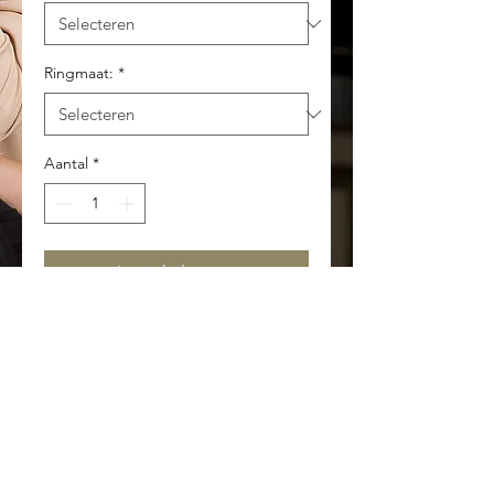
Ringmaat:
*
Aantal
*
In winkelwagen
Deze eligante damesring in
glazend 14 karaat goud heeft
een breedte van 1.4
millimeter.
De ring is gezet met een
natuurlijke, briljant geslepen
blauwe topaas (3.2x4.2mm)