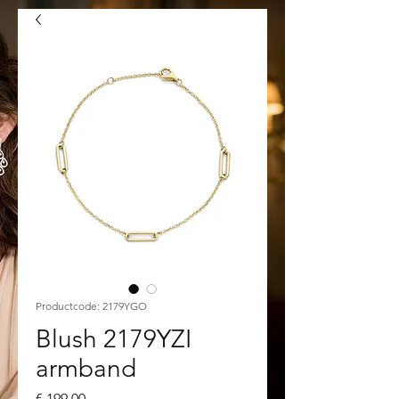
Productcode: 2179YGO
Blush 2179YZI
armband
Prijs
€ 199,00