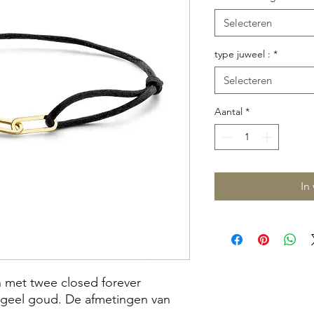
Selecteren
type juweel :
*
Selecteren
Aantal
*
In
n met twee closed forever
) geel goud. De afmetingen van