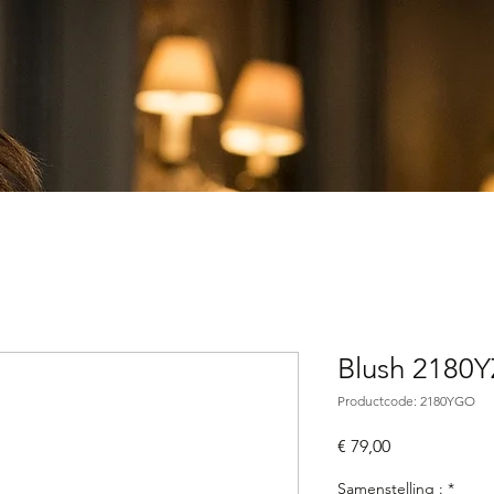
Blush 2180
Productcode: 2180YGO
Prijs
€ 79,00
Samenstelling :
*