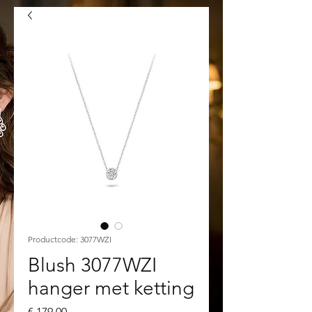
Productcode: 3077WZI
Blush 3077WZI
hanger met ketting
Prijs
€ 179,00