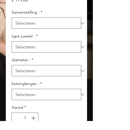
Samenstelling :
*
type juweel :
*
diameter :
*
kettinglengte :
*
Aantal
*