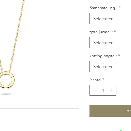
Samenstelling :
*
Selecteren
type juweel :
*
Selecteren
kettinglengte :
*
Selecteren
Aantal
*
In