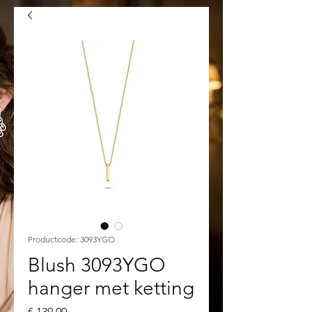
Productcode: 3093YGO
Blush 3093YGO
hanger met ketting
Prijs
€ 139,00