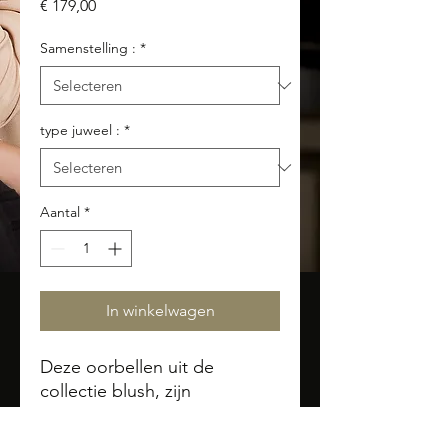
Prijs
€ 179,00
Samenstelling :
*
type juweel :
*
Aantal
*
In winkelwagen
Deze oorbellen uit de
collectie blush, zijn
vervaardigd uit 14 karaats
geelgoud (585), gezet met