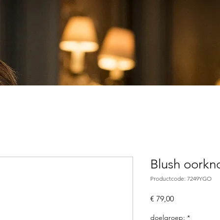
Blush oork
Productcode: 7249YGO
Prijs
€ 79,00
doelgroep:
*