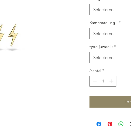
Selecteren
Samenstelling :
*
Selecteren
type juweel :
*
Selecteren
Aantal
*
In