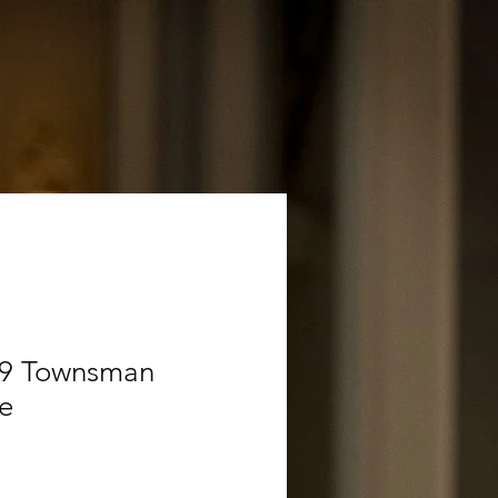
79 Townsman
e