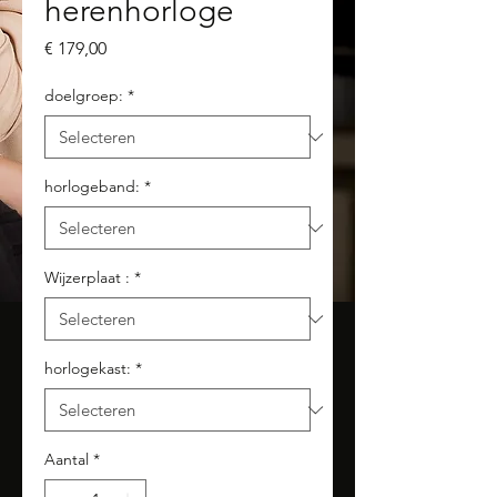
herenhorloge
Prijs
€ 179,00
doelgroep:
*
horlogeband:
*
Wijzerplaat :
*
horlogekast:
*
Aantal
*