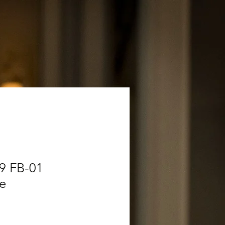
69 FB-01
e