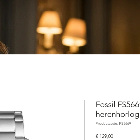
Fossil FS56
herenhorlog
Productcode: FS5669
Prijs
€ 129,00