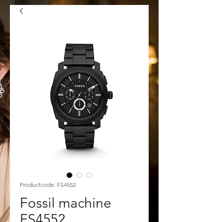
Productcode: FS4552
Fossil machine
FS4552