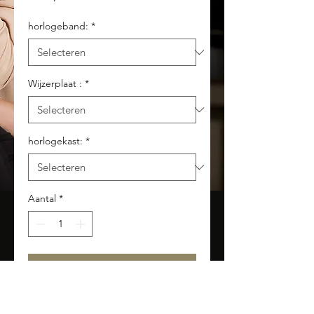
horlogeband:
*
Wijzerplaat :
*
horlogekast:
*
Aantal
*
In winkelwagen
Deze Hugo Boss Circuit is