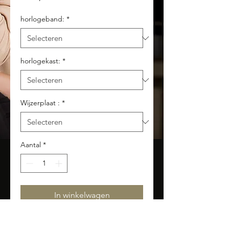
horlogeband:
*
horlogekast:
*
Wijzerplaat :
*
Aantal
*
In winkelwagen
Hugo Boss HB1513372