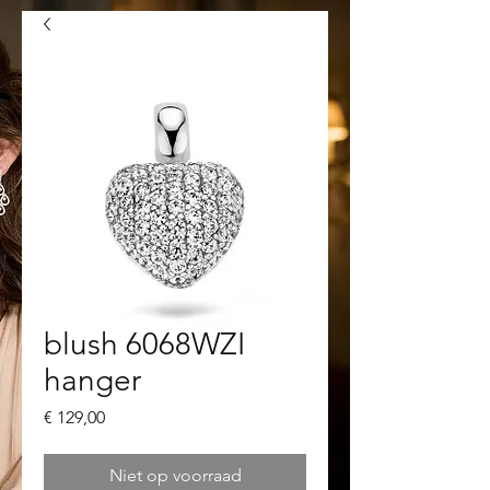
blush 6068WZI
hanger
Prijs
€ 129,00
Niet op voorraad