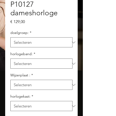
P10127
dameshorloge
Prijs
€ 129,00
doelgroep:
*
horlogeband:
*
Wijzerplaat :
*
horlogekast:
*