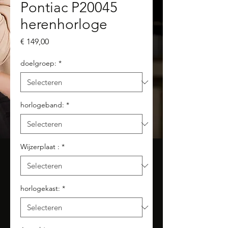
Pontiac P20045
herenhorloge
Prijs
€ 149,00
doelgroep:
*
horlogeband:
*
Wijzerplaat :
*
horlogekast:
*