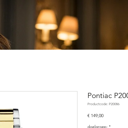
Pontiac P20
Productcode: P20086
Prijs
€ 149,00
doelgroep:
*