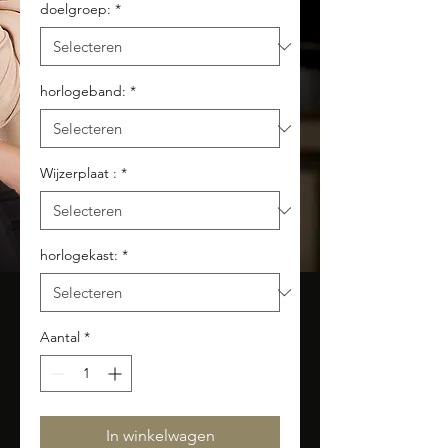
doelgroep:
*
horlogeband:
*
Wijzerplaat :
*
horlogekast:
*
Aantal
*
In winkelwagen