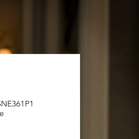
 SNE361P1
e