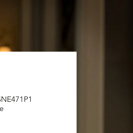
 SNE471P1
e