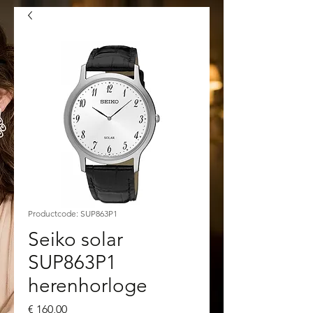
Productcode: SUP863P1
Seiko solar
SUP863P1
herenhorloge
Prijs
€ 160,00