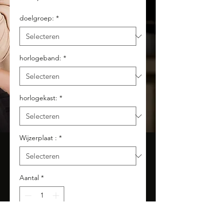
doelgroep:
*
horlogeband:
*
horlogekast:
*
Wijzerplaat :
*
Aantal
*