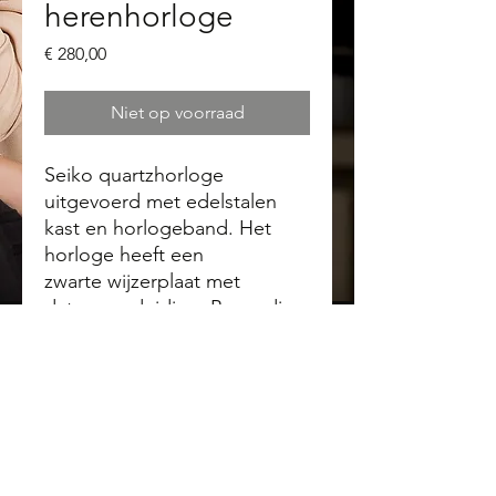
herenhorloge
Prijs
€ 280,00
Niet op voorraad
Seiko quartzhorloge
uitgevoerd met edelstalen
kast en horlogeband. Het
horloge heeft een
zwarte wijzerplaat met
datumaanduiding. Bovendien
is dit horloge 10 ATM
waterdicht!
Alle Quartz horloges van
Seiko worden met kwik-vrije
batterijen geleverd, een
milieuvriendelijke keuze
passend binnen Seiko's Clean