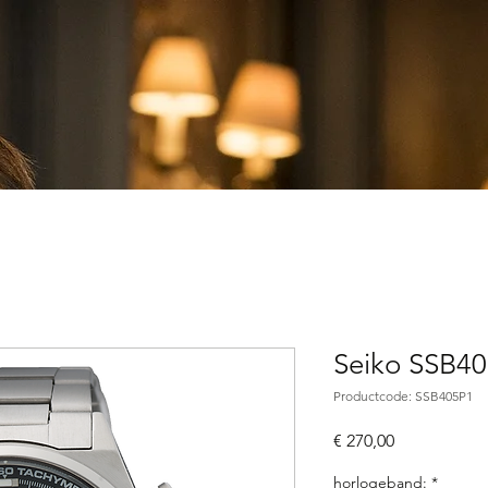
Seiko SSB40
Productcode: SSB405P1
Prijs
€ 270,00
horlogeband:
*