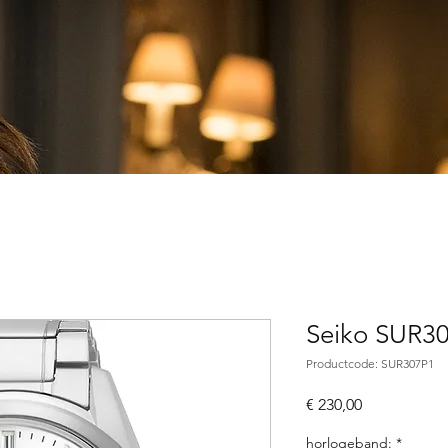
Seiko SUR30
Productcode: SUR307P1
Prijs
€ 230,00
horlogeband:
*