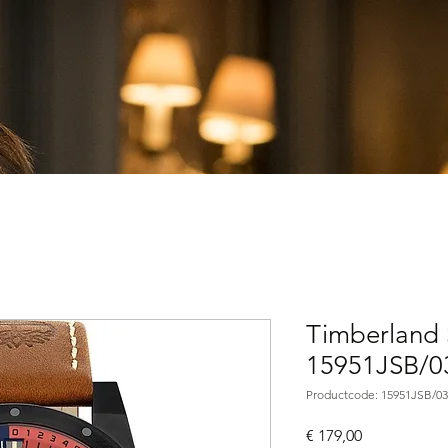
Timberland
15951JSB/0
Productcode: 15951JSB/03
Prijs
€ 179,00