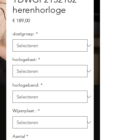
herenhorloge
Prijs
€ 189,00
doelgroep:
*
horlogekast:
*
horlogeband:
*
Wijzerplaat :
*
Aantal
*