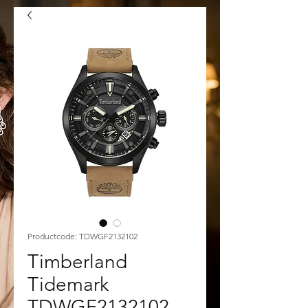
Productcode: TDWGF2132102
Timberland
Tidemark
TDWGF2132102