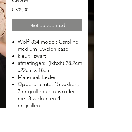
Prijs
€ 335,00
Niet op voorraad
Wolf1834 model: Caroline
medium juwelen case
kleur: zwart
afmetingen: (lxbxh) 28.2cm
x22cm x 18cm
Materiaal: Leder
Opbergruimte: 15 vakken,
7 ringrollen en reiskoffer
met 3 vakken en 4
ringrollen
LusterLoc™: zorgt ervoor
dat de stof aan de
binnenkant van uw