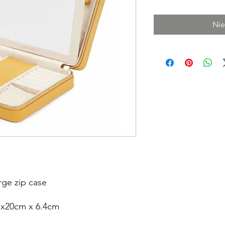
Nie
rge zip case
 x20cm x 6.4cm