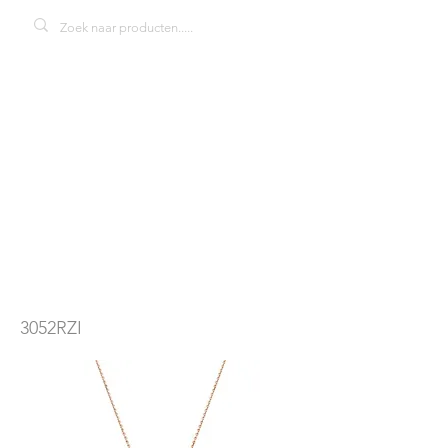
Blush 3052RZI
hanger met
ketting
3052RZI