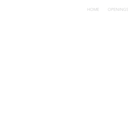
HOME
OPENING
Bl
3