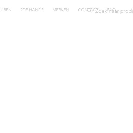
SUREN
2DE HANDS
MERKEN
CONTACT
FAQ
ush
057WZI