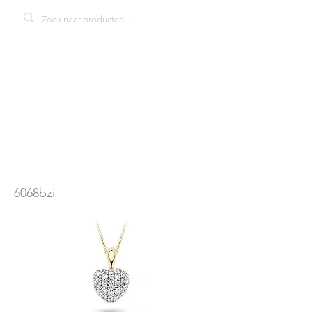
blush 6068BZI
hanger
6068bzi