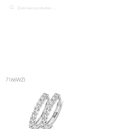
blush 7166WZI
oorbellen
7166WZI