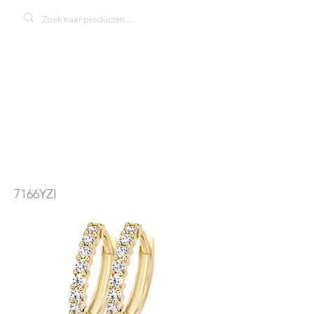
blush 7166YZI
oorbellen
7166YZI