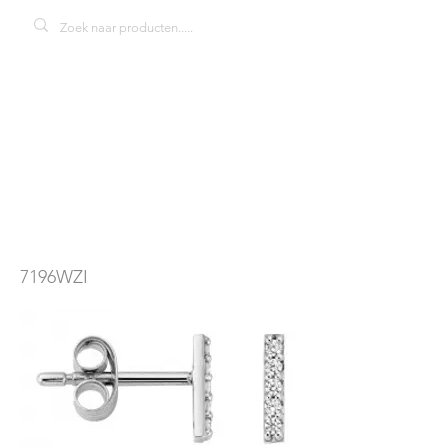
blush 7196WZI
oorbellen
7196WZI