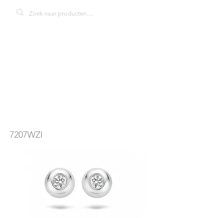
Blush 7207WZI
oorbellen
7207WZI