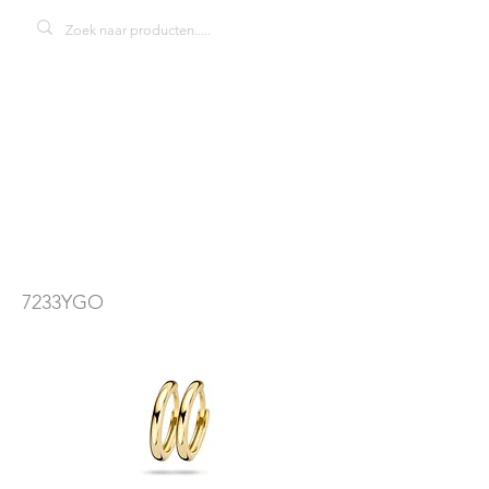
blush 7233YGO
oorbellen
7233YGO