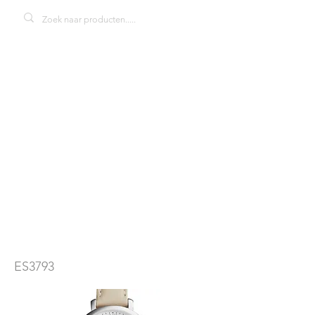
Fossil
Jacqueline
ES3793
dameshorloge
ES3793