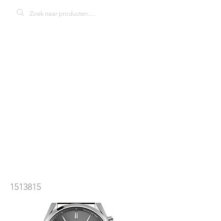
Hugo Boss
1513815
Champion
herenhorloge
1513815