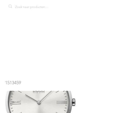
Hugo Boss Slim
Jackson
1513459
herenhorloge
1513459