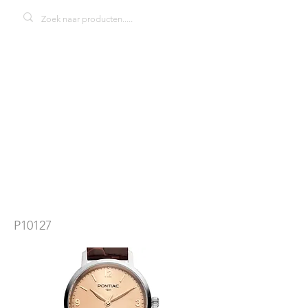
Pontiac Arthur
P10127
dameshorloge
P10127