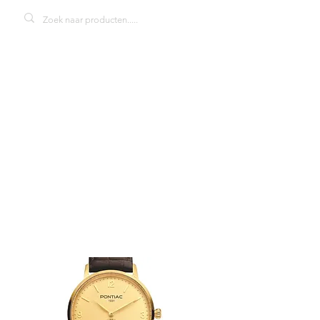
Pontiac Arthur
P20065
herenhorloge