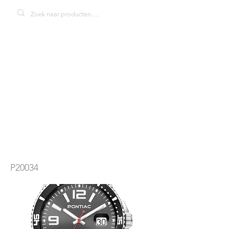
Pontiac Deep
Water P20034
herenhorloge
P20034