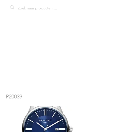
Pontiac Draco
P20039
herenhorloge
P20039